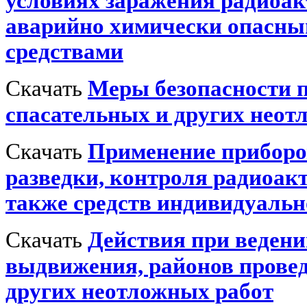
условиях заражения радиоа
аварийно химически опасны
средствами
Скачать
Меры безопасности п
спасательных и других неот
Скачать
Применение приборо
разведки, контроля радиоакт
также средств индивидуаль
Скачать
Действия при веден
выдвижения, районов прове
других неотложных работ