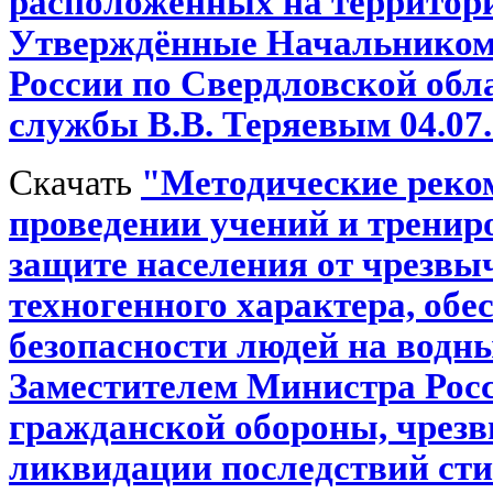
расположенных на территор
Утверждённые Начальником
России по Свердловской обл
службы В.В. Теряевым 04.07.
Скачать
"Методические реком
проведении учений и тренир
защите населения от чрезвы
техногенного характера, об
безопасности людей на водн
Заместителем Министра Рос
гражданской обороны, чрез
ликвидации последствий сти