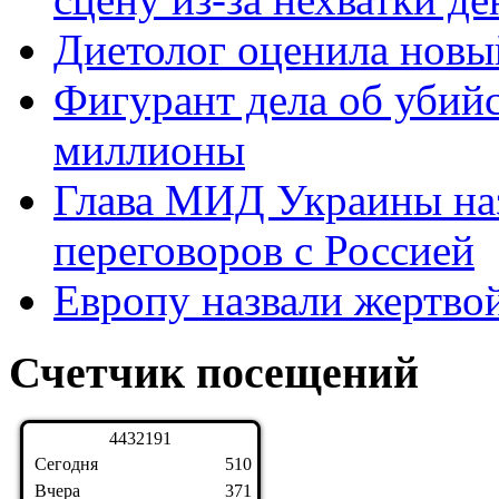
Диетолог оценила новы
Фигурант дела об убий
миллионы
Глава МИД Украины наз
переговоров с Россией
Европу назвали жертво
Счетчик посещений
4
4
3
2
1
9
1
Сегодня
510
Вчера
371