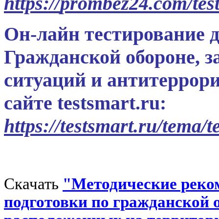
https
://
prombez24
.
com/
tes
Он-лайн тестирование д
Гражданской обороне, 
ситуаций и антитеррор
сайте testsmart.ru:
https
://
testsmart
.
ru/
tema
/
t
Скачать
"Методические реко
подготовки по гражданской о