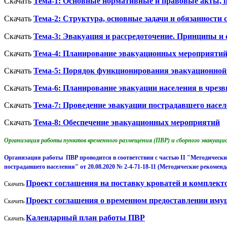
Скачать
Тема-1: Основные нормативные и правовые акты,
Скачать
Тема-2: Структура, основные задачи и обязанности
Скачать
Тема-3: Эвакуация и рассредоточение. Принципы и
Скачать
Тема-4: Планирование эвакуационных мероприяти
Скачать
Тема-5: Порядок функционирования эвакуационной 
Скачать
Тема-6: Планирование эвакуации населения в чрез
Скачать
Тема-7: Проведение эвакуации пострадавшего насе
Скачать
Тема-8: Обеспечение эвакуационных мероприятий
Организация работы пунктов временного размещения (ПВР) и сборного эвакуаци
Организация работы ПВР проводится в соответствии с частью II "Методическ
пострадавшего населения" от 20.08.2020 № 2-4-71-18-11 (Методические рекомен
Проект соглашения на поставку кроватей и комплект
Скачать
Проект соглашения о временном предоставлении иму
Скачать
Календарный план работы ПВР
Скачать