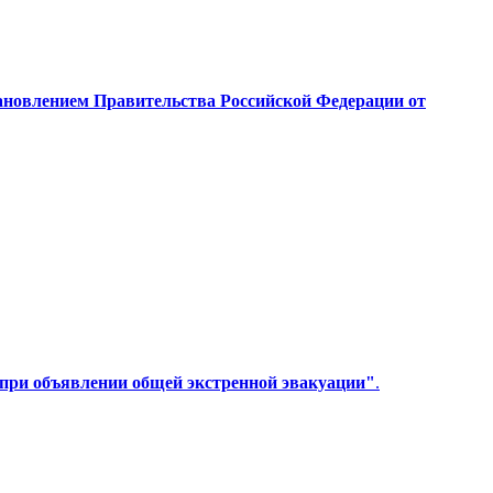
ановлением Правительства Российской Федерации от
 при объявлении
общей экстренной эвакуации
"
.