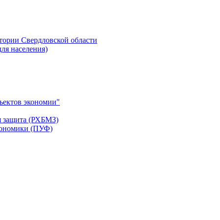
тории Свердловской области
ля населения)
ъектов экономии"
я защита (РХБМЗ)
кономики (ПУФ)