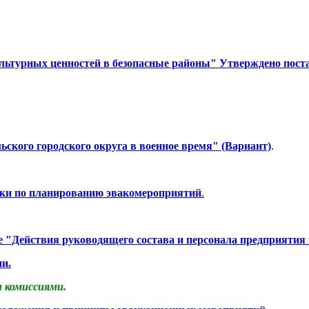
льтурных ценностей в безопасные районы" Утверждено пост
ского городского округа в военное время" (Вариант)
.
ики по планированию эвакомероприятий
.
 "Действия руководящего состава и персонала предприятия
и.
 комиссиями.