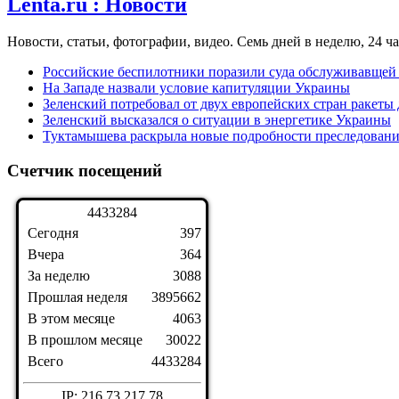
Lenta.ru : Новости
Новости, статьи, фотографии, видео. Семь дней в неделю, 24 ча
Российские беспилотники поразили суда обслуживавще
На Западе назвали условие капитуляции Украины
Зеленский потребовал от двух европейских стран ракеты д
Зеленский высказался о ситуации в энергетике Украины
Туктамышева раскрыла новые подробности преследования
Счетчик посещений
4
4
3
3
2
8
4
Сегодня
397
Вчера
364
За неделю
3088
Прошлая неделя
3895662
В этом месяце
4063
В прошлом месяце
30022
Всего
4433284
IP: 216.73.217.78