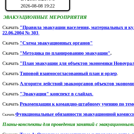
2026-08-08 19:22
ЭВАКУАЦИОННЫЕ МЕРОПРИЯТИЯ
Скачать
"Правила эвакуации населения, материальных и ку
22.06.2004 № 303
Скачать
"Схема эвакуационных органов"
Скачать
"Методика по планированию эвакуации"
.
Скачать
"План эвакуации для объектов экономики Новоураль
Скачать
Типовой взаимосогласованный план и ордер
.
Скачать
Алгоритм действий эвакоорганов объектов эконом
Скачать
"Эвакуация" конспект в слайдах
.
Скачать
Рекомендации к командно-штабному учению по теме
Функциональные обязанности эвакуационной комисси
Скачать
Планы-конспекты для проведения занятий с эвакуационными