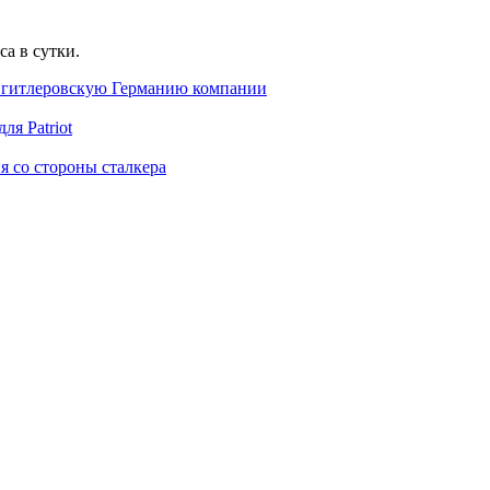
са в сутки.
й гитлеровскую Германию компании
ля Patriot
 со стороны сталкера