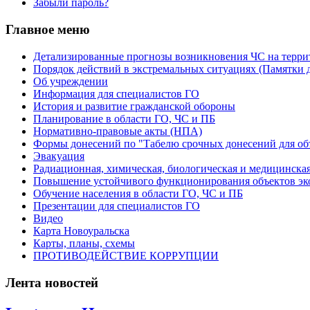
Забыли пароль?
Главное меню
Детализированные прогнозы возникновения ЧС на терри
Порядок действий в экстремальных ситуациях (Памятки д
Об учреждении
Информация для специалистов ГО
История и развитие гражданской обороны
Планирование в области ГО, ЧС и ПБ
Нормативно-правовые акты (НПА)
Формы донесений по "Табелю срочных донесений для об
Эвакуация
Радиационная, химическая, биологическая и медицинска
Повышение устойчивого функционирования объектов э
Обучение населения в области ГО, ЧС и ПБ
Презентации для специалистов ГО
Видео
Карта Новоуральска
Карты, планы, схемы
ПРОТИВОДЕЙСТВИЕ КОРРУПЦИИ
Лента новостей