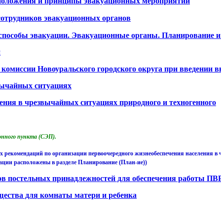
 положения и принципы эвакуационных мероприятий
 сотрудников эвакуационных органов
 способы эвакуации. Эвакуационные органы. Планирование и
й
комиссии Новоуральского городского округа при введении 
вычайных ситуациях
ления в чрезвычайных ситуациях природного и техногенного
онного пункта (СЭП).
их рекомендаций по организации первоочередного жизнеобеспечения населения в
дации расположены в разделе Планирование (План-ие))
ов постельных принадлежностей для обеспечения работы ПВ
щества для комнаты матери и ребенка