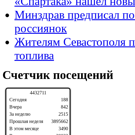
«Спартака» нашел новы
Минздрав предписал по
россиянок
Жителям Севастополя 
топлива
Счетчик посещений
4
4
3
2
7
1
1
Сегодня
188
Вчера
842
За неделю
2515
Прошлая неделя
3895662
В этом месяце
3490