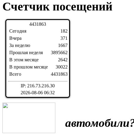
Счетчик посещений
4
4
3
1
8
6
3
Сегодня
182
Вчера
371
За неделю
1667
Прошлая неделя
3895662
В этом месяце
2642
В прошлом месяце
30022
Всего
4431863
IP: 216.73.216.30
2026-08-06 06:32
Поч
автомобили